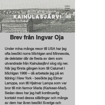
KAINULASJÄRVI
Brev från Ingvar Oja
Under mina många resor till USA har jag
ofta besökt norra Michigan and Minnesota,
de delstater där de flesta av dem som
utvandrade från Kainulasjärvi slog sig ner.
När jag första gången kom till Calumet i
Michigan 1966 – då arbetade jag på en
tidning i New York - besökte jag Elmer
Lamppa, son till Hjalmar Lampa som var
bror till min farmor Maria (Karkean-Mari).
Sedan dess har jag haft kontinuerlig
kontakt med dessa släktingar och många
av dem har även besökt Sverige och