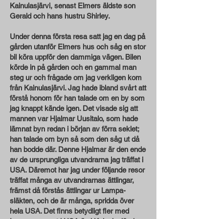
Kainulasjärvi, senast Elmers äldste son
Gerald och hans hustru Shirley.
Under denna första resa satt jag en dag på
gården utanför Elmers hus och såg en stor
bil köra uppför den dammiga vägen. Bilen
körde in på gården och en gammal man
steg ur och frågade om jag verkligen kom
från Kainulasjärvi. Jag hade ibland svårt att
förstå honom för han talade om en by som
jag knappt kände igen. Det visade sig att
mannen var Hjalmar Uusitalo, som hade
lämnat byn redan i början av förra seklet;
han talade om byn så som den såg ut då
han bodde där. Denne Hjalmar är den ende
av de ursprungliga utvandrarna jag träffat i
USA. Däremot har jag under följande resor
träffat många av utvandrarnas ättlingar,
främst då förstås ättlingar ur Lampa-
släkten, och de är många, spridda över
hela USA. Det finns betydligt fler med