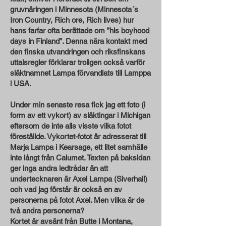
gruvnäringen i Minnesota (Minnesota´s
Iron Country, Rich ore, Rich lives) hur
hans farfar ofta berättade om ”his boyhood
days in Finland”. Denna nära kontakt med
den finska utvandringen och riksfinskans
uttalsregler förklarar troligen också varför
släktnamnet Lampa förvandlats till Lamppa
i USA.
Under min senaste resa fick jag ett foto (i
form av ett vykort) av släktingar i Michigan
eftersom de inte alls visste vilka fotot
föreställde. Vykortet-fotot är adresserat till
Marja Lampa i Kearsage, ett litet samhälle
inte långt från Calumet. Texten på baksidan
ger inga andra ledtrådar än att
undertecknaren är Axel Lampa (Siverhall)
och vad jag förstår är också en av
personerna på fotot Axel. Men vilka är de
två andra personerna?
Kortet är avsänt från Butte i Montana,